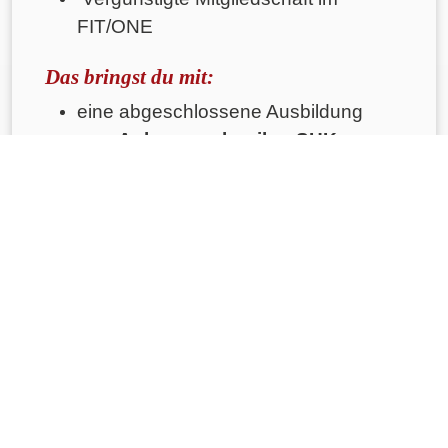
FIT/ONE
Das bringst du mit:
eine abgeschlossene Ausbildung
zum
Anlagemechaniker SHK
,
Sanitärinstallateur
oder
Heizungsinstallateur
(m/w/d)
Selbstständige, gründliche und
qualitätsorientierte Arbeitsweise
Lust auf eine langfristige
Herausforderung
Haben wir Ihr Interesse geweckt?
Dann freuen wir uns auf Ihre Bewerbung
ob telefonisch, persönlich,