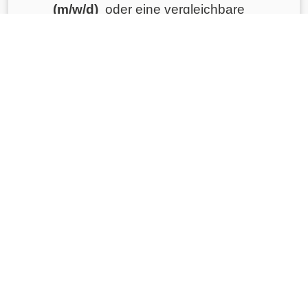
(m/w/d)
oder eine vergleichbare
Qualifikation
Sorgfältige und zuverlässige
Arbeitsweise
Haben wir Ihr Interesse geweckt?
Dann freuen wir uns auf Ihre Bewerbung
ob telefonisch, persönlich,
per E-Mail oder auch über unsere
Homepage unter
www.alox-
personal.de
mit
Expressbewerbung
.
Kontaktdaten für Stellenanzeige
ALOX Personalmanagement GmbH
Domerschulstraße 7