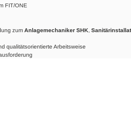
 im FIT/ONE
ldung zum
Anlagemechaniker SHK
,
Sanitärinstalla
d qualitätsorientierte Arbeitsweise
rausforderung
t?
erbung ob telefonisch, persönlich,
ere Homepage unter
www.alox-personal.de
mit
Expre
e