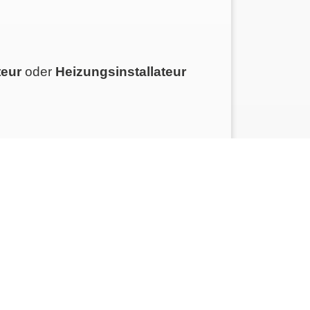
teur
oder
Heizungsinstallateur
ssbewerbung
.