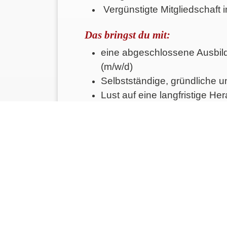
Vergünstigte Mitgliedschaft
Das bringst du mit:
eine abgeschlossene Ausbi
(m/w/d)
Selbstständige, gründliche un
Lust auf eine langfristige He
Haben wir Ihr Interesse geweck
Dann freuen wir uns auf Ihre Bew
per E-Mail oder auch über uns
Kontaktdaten für Stellenanzeig
ALOX Personalmanagement GmbH
Domerschulstraße 7