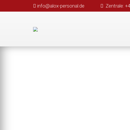
info@alox-personal.de
Zentrale: +
INITIATIV-
BEWERBUNG